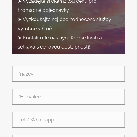
➤ Vyžádejte si okamžitou cenu pro
hromadné objednávky
➤ Vyzkoušejte nejlépe hodnocené služby
výrobce v Číně
➤ Kontaktujte nás nyní: Kde se kvalita
setkává s cenovou dostupností!