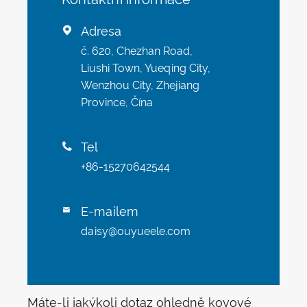
Adresa

č. 620, Chezhan Road,
Liushi Town, Yueqing City,
Wenzhou City, Zhejiang
Province, Čína
Tel

+86-15270642544
E-mailem

daisy@ouyueele.com
Máte-li jakýkoli dotaz ohledně kovové