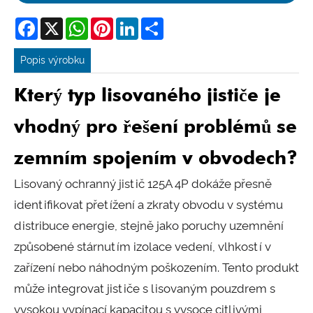
Facebook
X
WhatsApp
Pinterest
LinkedIn
Share
Popis výrobku
Který typ lisovaného jističe je
vhodný pro řešení problémů se
zemním spojením v obvodech?
Lisovaný ochranný jistič 125A 4P dokáže přesně
identifikovat přetížení a zkraty obvodu v systému
distribuce energie, stejně jako poruchy uzemnění
způsobené stárnutím izolace vedení, vlhkostí v
zařízení nebo náhodným poškozením. Tento produkt
může integrovat jističe s lisovaným pouzdrem s
vysokou vypínací kapacitou s vysoce citlivými