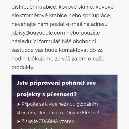
distribuční krabice, kovové skříně, kovové
elektroměrové krabice nebo spolupráce,
neváhejte nám poslat e-mail na adresu
jdaisy@ouyueele.com nebo použijte
následující formulář. Náš obchodní
zástupce vás bude kontaktovat do 24
hodin. Děkujeme za váš zájem o naše
produkty.
Jste připraveni pohánět své
projekty s přesností?
➤ Připojte se k více než 500 globálním
klientům, kteří důvěřují Ouyue Electric!
➤ Získejte ZDARMA vzorek