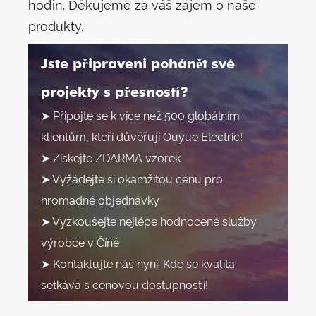
hodin. Děkujeme za váš zájem o naše
produkty.
Jste připraveni pohánět své
projekty s přesností?
➤ Připojte se k více než 500 globálním
klientům, kteří důvěřují Ouyue Electric!
➤ Získejte ZDARMA vzorek
➤ Vyžádejte si okamžitou cenu pro
hromadné objednávky
➤ Vyzkoušejte nejlépe hodnocené služby
výrobce v Číně
➤ Kontaktujte nás nyní: Kde se kvalita
setkává s cenovou dostupností!