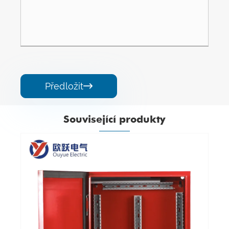
Předložit

Související produkty
Iron Indoor Power Box
Ukázat více >>