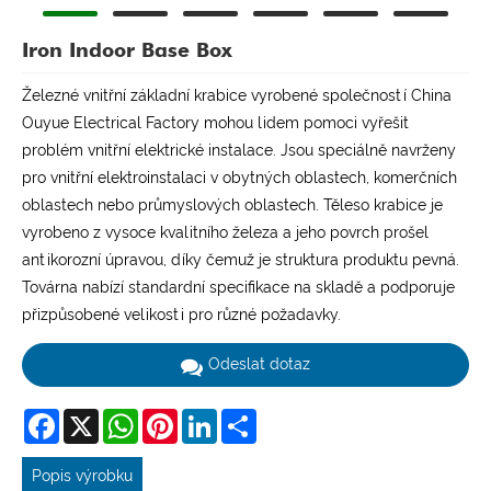
Iron Indoor Base Box
Železné vnitřní základní krabice vyrobené společností China
Ouyue Electrical Factory mohou lidem pomoci vyřešit
problém vnitřní elektrické instalace. Jsou speciálně navrženy
pro vnitřní elektroinstalaci v obytných oblastech, komerčních
oblastech nebo průmyslových oblastech. Těleso krabice je
vyrobeno z vysoce kvalitního železa a jeho povrch prošel
antikorozní úpravou, díky čemuž je struktura produktu pevná.
Továrna nabízí standardní specifikace na skladě a podporuje
přizpůsobené velikosti pro různé požadavky.
Odeslat dotaz
Facebook
X
WhatsApp
Pinterest
LinkedIn
Share
Popis výrobku