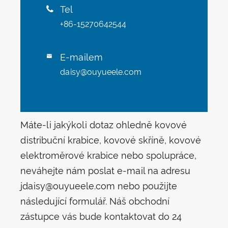
Tel

+86-15270642544
E-mailem

daisy@ouyueele.com
Máte-li jakýkoli dotaz ohledně kovové
distribuční krabice, kovové skříně, kovové
elektroměrové krabice nebo spolupráce,
neváhejte nám poslat e-mail na adresu
jdaisy@ouyueele.com nebo použijte
následující formulář. Náš obchodní
zástupce vás bude kontaktovat do 24