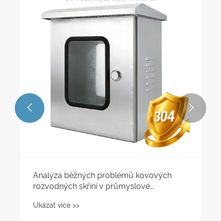
Zakázková barva Kovová rozvodná
krabice RAL Power Coating Enclosures
Ouyue
Ukázat více >>

