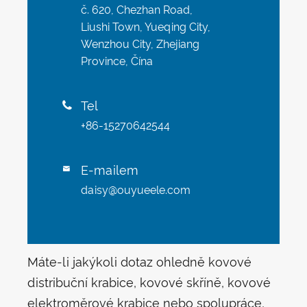
č. 620, Chezhan Road,
Liushi Town, Yueqing City,
Wenzhou City, Zhejiang
Province, Čína
Tel

+86-15270642544
E-mailem

daisy@ouyueele.com
Máte-li jakýkoli dotaz ohledně kovové
distribuční krabice, kovové skříně, kovové
elektroměrové krabice nebo spolupráce,