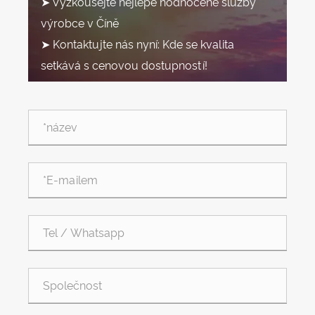
➤ Vyzkoušejte nejlépe hodnocené služby
výrobce v Číně
➤ Kontaktujte nás nyní: Kde se kvalita
setkává s cenovou dostupností!