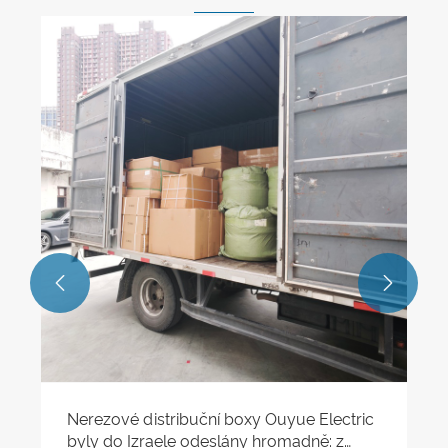
Jak vybrat správnou kovovou rozvodnou
skříň?
Ukázat více >>

