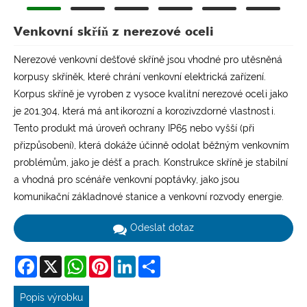
Venkovní skříň z nerezové oceli
Nerezové venkovní dešťové skříně jsou vhodné pro utěsněná
korpusy skříněk, které chrání venkovní elektrická zařízení.
Korpus skříně je vyroben z vysoce kvalitní nerezové oceli jako
je 201.304, která má antikorozní a korozivzdorné vlastnosti.
Tento produkt má úroveň ochrany IP65 nebo vyšší (při
přizpůsobení), která dokáže účinně odolat běžným venkovním
problémům, jako je déšť a prach. Konstrukce skříně je stabilní
a vhodná pro scénáře venkovní poptávky, jako jsou
komunikační základnové stanice a venkovní rozvody energie.
Odeslat dotaz
Facebook
X
WhatsApp
Pinterest
LinkedIn
Share
Popis výrobku