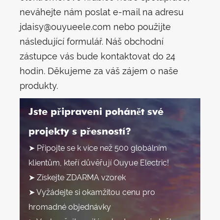
neváhejte nám poslat e-mail na adresu
jdaisy@ouyueele.com nebo použijte
následující formulář. Náš obchodní
zástupce vás bude kontaktovat do 24
hodin. Děkujeme za váš zájem o naše
produkty.
Jste připraveni pohánět své
projekty s přesností?
➤ Připojte se k více než 500 globálním
klientům, kteří důvěřují Ouyue Electric!
➤ Získejte ZDARMA vzorek
➤ Vyžádejte si okamžitou cenu pro
hromadné objednávky