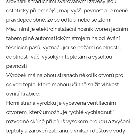
srovnání s tradičními svařovanými závěsy jsou
esteticky příjemnější, mají vyšší pevnost a je méně
pravděpodobné, že se odlepí nebo se zlomí.
Mezi nimi je elektroinstalační nosník tvořen jedním
tahem plně automatickým strojem na odlévání
těsnících pásů, vyznačující se požární odolností,
odolností vůči vysokým teplotám a vysokou
pevností.
Výrobek má na obou stranách několik otvorů pro
odvod tepla, které mohou účinně snížit vlhkost
uvnitř krabice.
Horní strana výrobku je vybavena ventilačním
otvorem, který umožňuje rychlé vychladnutí
rozvodné skříně při příliš vysokém proudu a zvýšení
teploty a zároveň zabraňuje vnikání dešťové vody.