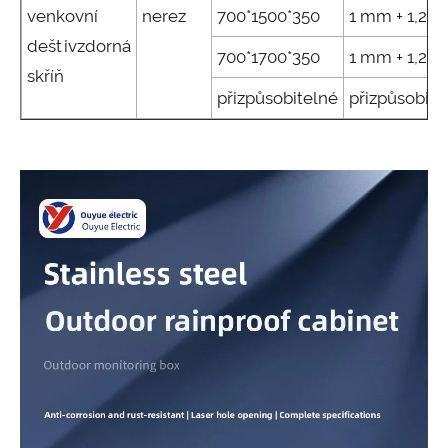
venkovní
nerez
700*1500*350
1 mm + 1,2 
deštivzdorná
700*1700*350
1 mm + 1,2 
skříň
přizpůsobitelné
přizpůsobite