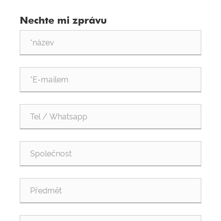
Zobrazení celého procesu od plechové skořepiny až
oddělený kovový plášť rozvodné skříně: s oddělenými
po kompletní montáž stroje
Nechte mi zprávu
silnoproudými a slaboproudými zónami a
předinstalovanými kolíky zkracuje dobu montáže
kompletních sad.