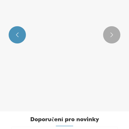


Elektronický inteligentní jistič 125A 3P
Ukázat více >>
Doporučení pro novinky