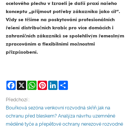
ocelového plechu v Izraeli je další praxí našeho
konceptu „přijmout potřeby zákazníka jako cíl“.
Vždy se těšíme na poskytování profesionálních
řešení distribučních krabic pro více domácích i
zahraničních zákazníků se spolehlivým řemeslným
zpracováním a flexibilními možnostmi
přizpůsobení.
Facebook
X
WhatsApp
Pinterest
LinkedIn
Share
Předchozí :
Bouřková sezóna venkovní rozvodná skříň jak na
ochranu před bleskem? Analýza návrhu uzemněné
měděné tyče a přepěťové ochrany nerezové rozvodné