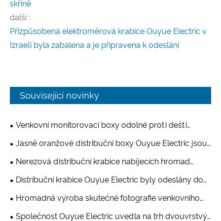
skříně
další :
Přizpůsobená elektroměrová krabice Ouyue Electric v
Izraeli byla zabalena a je připravena k odeslání
Související novinky
Venkovní monitorovací boxy odolné proti dešti
Ouyue Electric se montují v dávkách a chystají se
Jasně oranžové distribuční boxy Ouyue Electric jsou
odeslat do Brazílie
současně dostupné ve Spojených státech: malý
Nerezová distribuční krabice nabíjecích hromad
výstražný model a středně velký přenosný model jsou
Ouyue Electric je odeslána do Saúdské Arábie:
Distribuční krabice Ouyue Electric byly odeslány do
baleny ve stejné dávce. Bezpečnostní štítky a přenosný
dvouvrstvá dělená struktura, vhodná pro venkovní
Kanady ve dvou dávkách, což demonstrovalo její
design jsou kompatibilní s pracovními podmínkami v
Hromadná výroba skutečné fotografie venkovního
vysoké teploty
exportní možnosti pro více kategorií
Severní Americe
dešťového rozvodného boxu Ouyue Electric:
Společnost Ouyue Electric uvedla na trh dvouvrstvý