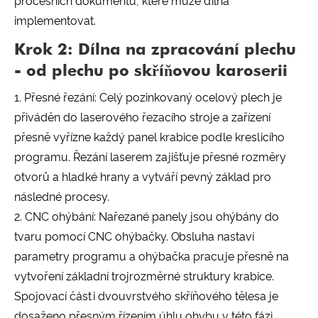
procesních dokumentů, které může dílna
implementovat.
Krok 2: Dílna na zpracování plechu
- od plechu po skříňovou karoserii
1. Přesné řezání: Celý pozinkovaný ocelový plech je
přiváděn do laserového řezacího stroje a zařízení
přesně vyřízne každý panel krabice podle kreslicího
programu. Řezání laserem zajišťuje přesné rozměry
otvorů a hladké hrany a vytváří pevný základ pro
následné procesy.
2. CNC ohýbání: Nařezané panely jsou ohýbány do
tvaru pomocí CNC ohýbačky. Obsluha nastaví
parametry programu a ohýbačka pracuje přesně na
vytvoření základní trojrozměrné struktury krabice.
Spojovací části dvouvrstvého skříňového tělesa je
dosaženo přesným řízením úhlu ohybu v této fázi.